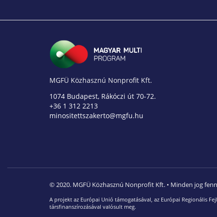
MGFÜ Közhasznú Nonprofit Kft.
1074 Budapest, Rákóczi út 70-72.
+36 1 312 2213
minositettszakerto@mgfu.hu
© 2020. MGFÜ Közhasznú Nonprofit Kft. • Minden jog fenn
A projekt az Európai Unió támogatásával, az Európai Regionális Fejl
társfinanszírozásával valósult meg.