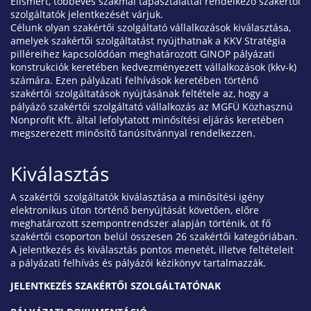
Elismert, többéves szakmai tapasztalattal rendelkező szakértői
szolgáltatók jelentkezését várjuk.
Célunk olyan szakértői szolgáltató vállalkozások kiválasztása,
amelyek szakértői szolgáltatást nyújthatnak a KKV Stratégia
pilléreihez kapcsolódóan meghatározott GINOP pályázati
konstrukciók keretében kedvezményezett vállalkozások (kkv-k)
számára. Ezen pályázati felhívások keretében történő
szakértői szolgáltatások nyújtásának feltétele az, hogy a
pályázó szakértői szolgáltató vállalkozás az MGFÜ Közhasznú
Nonprofit Kft. által lefolytatott minősítési eljárás keretében
megszerezett minősítő tanúsítvánnyal rendelkezzen.
Kiválasztás
A szakértői szolgáltatók kiválasztása a minősítési igény
elektronikus úton történő benyújtását követően, előre
meghatározott szempontrendszer alapján történik, öt fő
szakértői csoporton belül összesen 26 szakértői kategóriában.
A jelentkezés és kiválasztás pontos menetét, illetve feltételeit
a pályázati felhívás és pályázói kézikönyv tartalmazzák.
JELENTKEZÉS SZAKÉRTŐI SZOLGÁLTATÓNAK