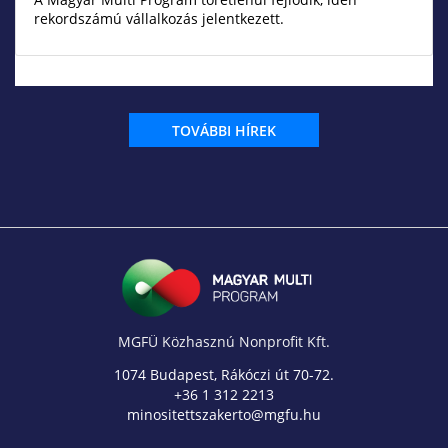
rekordszámú vállalkozás jelentkezett.
TOVÁBBI HÍREK
MGFÜ Közhasznú Nonprofit Kft.
1074 Budapest, Rákóczi út 70-72.
+36 1 312 2213
minositettszakerto@mgfu.hu