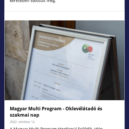
keretében valósult meg.
Magyar Multi Program - Oklevélátadó és
szakmai nap
2022. október 12.
A Magyar Multi Program töretlenül fejlődik, idén