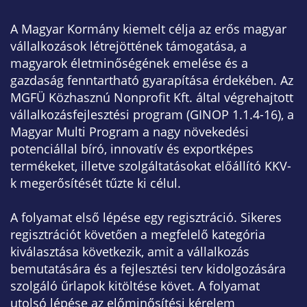
A Magyar Kormány kiemelt célja az erős magyar
vállalkozások létrejöttének támogatása, a
magyarok életminőségének emelése és a
gazdaság fenntartható gyarapítása érdekében. Az
MGFÜ Közhasznú Nonprofit Kft. által végrehajtott
vállalkozásfejlesztési program (GINOP 1.1.4-16), a
Magyar Multi Program a nagy növekedési
potenciállal bíró, innovatív és exportképes
termékeket, illetve szolgáltatásokat előállító KKV-
k megerősítését tűzte ki célul.
A folyamat első lépése egy regisztráció. Sikeres
regisztrációt követően a megfelelő kategória
kiválasztása következik, amit a vállalkozás
bemutatására és a fejlesztési terv kidolgozására
szolgáló űrlapok kitöltése követ. A folyamat
utolsó lépése az előminősítési kérelem