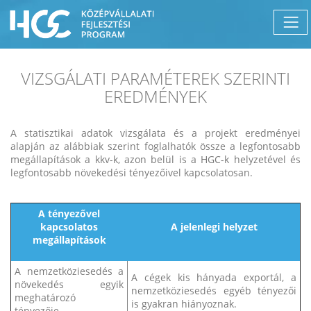
VIZSGÁLATI PARAMÉTEREK SZERINTI
EREDMÉNYEK
A statisztikai adatok vizsgálata és a projekt eredményei
alapján az alábbiak szerint foglalhatók össze a legfontosabb
megállapítások a kkv-k, azon belül is a HGC-k helyzetével és
legfontosabb növekedési tényezőivel kapcsolatosan.
A tényezővel
kapcsolatos
A jelenlegi helyzet
megállapítások
A nemzetköziesedés a
A cégek kis hányada exportál, a
növekedés egyik
nemzetköziesedés egyéb tényezői
meghatározó
is gyakran hiányoznak.
tényezője.