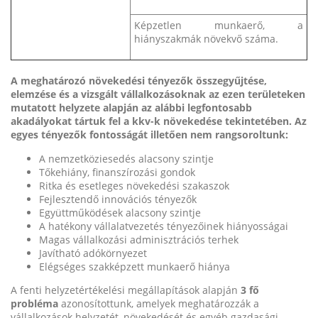
Képzetlen munkaerő, a
hiányszakmák növekvő száma.
A meghatározó növekedési tényezők összegyűjtése,
elemzése és a vizsgált vállalkozásoknak az ezen területeken
mutatott helyzete alapján az alábbi legfontosabb
akadályokat tártuk fel a kkv-k növekedése tekintetében. Az
egyes tényezők fontosságát illetően nem rangsoroltunk:
A nemzetköziesedés alacsony szintje
Tőkehiány, finanszírozási gondok
Ritka és esetleges növekedési szakaszok
Fejlesztendő innovációs tényezők
Együttműködések alacsony szintje
A hatékony vállalatvezetés tényezőinek hiányosságai
Magas vállalkozási adminisztrációs terhek
Javítható adókörnyezet
Elégséges szakképzett munkaerő hiánya
A fenti helyzetértékelési megállapítások alapján
3 fő
probléma
azonosítottunk, amelyek meghatározzák a
vállalkozások helyzetét, növekedését és egyéb gazdasági