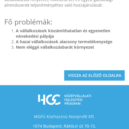
alrendszerek teljesítményéhez való hozzájárulását:
Fő problémák:
A vállalkozások kiszámíthatatlan és egyenetlen
növekedési pályája
A hazai vállalkozások alacsony termelékenysége
Nem eléggé vállalkozásbarát környezet
MGFÜ Közhasznú Nonprofit Kft.
1074 Budapest, Rákóczi út 70-72.