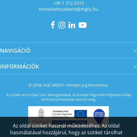
+36 1 312 2213
minositettszakerto@mgfu.hu
NAVIGÁCIÓ
INFORMÁCIÓK
© 2018. HGC MGFÜ • Minden jog fenntartva.
A projekt az Európai Unió támogatásával, az Európai Regionális Fejlesztési Alap
társfinanszírozásával valósult meg.
Az oldal sütiket használ működéséhez. Az oldal
használatával hozzájárul, hogy az sütiket tárolhat