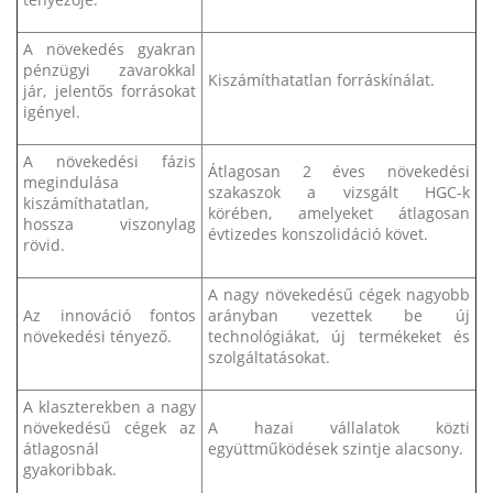
A növekedés gyakran
pénzügyi zavarokkal
Kiszámíthatatlan forráskínálat.
jár, jelentős forrásokat
igényel.
A növekedési fázis
Átlagosan 2 éves növekedési
megindulása
szakaszok a vizsgált HGC-k
kiszámíthatatlan,
körében, amelyeket átlagosan
hossza viszonylag
évtizedes konszolidáció követ.
rövid.
A nagy növekedésű cégek nagyobb
Az innováció fontos
arányban vezettek be új
növekedési tényező.
technológiákat, új termékeket és
szolgáltatásokat.
A klaszterekben a nagy
növekedésű cégek az
A hazai vállalatok közti
átlagosnál
együttműködések szintje alacsony.
gyakoribbak.