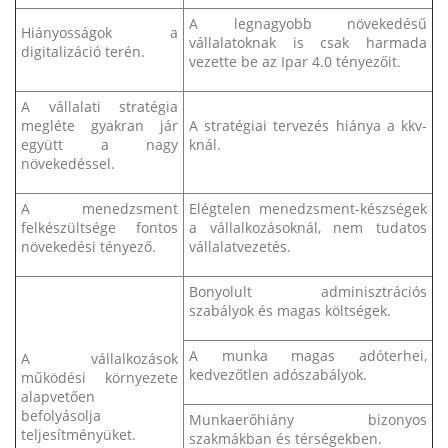
A legnagyobb növekedésű
Hiányosságok a
vállalatoknak is csak harmada
digitalizáció terén.
vezette be az Ipar 4.0 tényezőit.
A vállalati stratégia
megléte gyakran jár
A stratégiai tervezés hiánya a kkv-
együtt a nagy
knál.
növekedéssel.
A menedzsment
Elégtelen menedzsment-készségek
felkészültsége fontos
a vállalkozásoknál, nem tudatos
növekedési tényező.
vállalatvezetés.
Bonyolult adminisztrációs
szabályok és magas költségek.
A munka magas adóterhei,
A vállalkozások
kedvezőtlen adószabályok.
működési környezete
alapvetően
befolyásolja
Munkaerőhiány bizonyos
teljesítményüket.
szakmákban és térségekben.