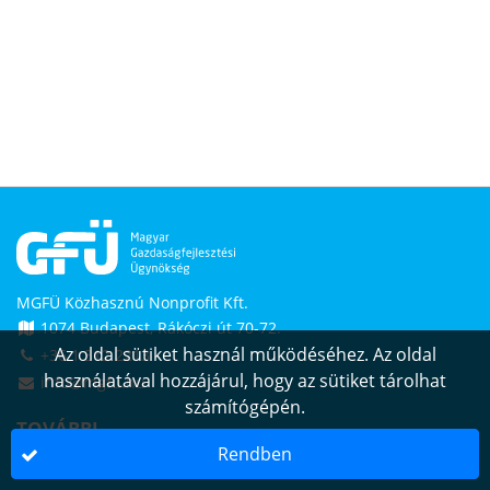
MGFÜ Közhasznú Nonprofit Kft.
1074 Budapest, Rákóczi út 70-72.
Az oldal sütiket használ működéséhez. Az oldal
+36 1 312 2213
használatával hozzájárul, hogy az sütiket tárolhat
info@mgfu.hu
számítógépén.
TOVÁBBI
Rendben